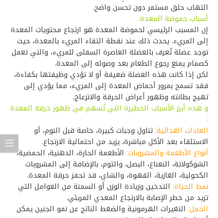
التهاب حلق مستمر دون تحسن واضح.
أسباب حموضة المعدة:
إن المسبب الرئيسي لحموضة المعدة هو ارتجاع محتويات المعدة
إلى المريء. يحدث ذلك عند نقطة التقاء المريء بالمعدة، حيث
توجد عضلة تُعرف بالعضلة العاصرة السفلى للمريء، والتي تعمل
كصمام يمنع رجوع الطعام بعد وصوله إلى المعدة.
لكن إذا كانت هذه العضلة ضعيفة أو لا تؤدي وظيفتها بكفاءة،
فقد تسمح بمرور أحماض المعدة إلى المريء، مما يؤدي إلى
تهيج بطانته وظهور أعراض الحرقة والانزعاج.
و هذه أبرز الأسباب الخطيرة التي تُسهم في ظهور حرقة المعدة
:
العادات الغذائية:
تناول وجبات كبيرة، خاصة قبل النوم، أو
الاستلقاء بعد الأكل مباشرة، يزيد من احتمالية الارتجاع.
أنواع الأطعمة والمشروبات:
الأطعمة الحارة، الدهنية، الحمضية،
الشوكولاتة، النعناع، البصل، والثوم، بالإضافة إلى المشروبات
الكحولية، الغازية، القهوة، والشاي، قد تحفز حرقة المعدة.
نمط الحياة:
التدخين وزيادة الوزن أو السمنة من العوامل التي
تزيد من خطر الإصابة بالارتجاع المعدي المريئي.
الحمل:
التغيرات الهرمونية والضغط الناتج عن نمو الجنين يمكن