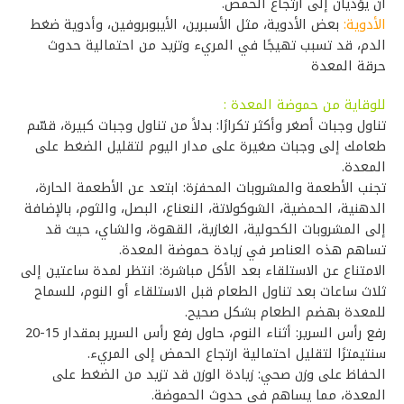
أن يؤديان إلى ارتجاع الحمض.
الأدوية:
بعض الأدوية، مثل الأسبرين، الأيبوبروفين، وأدوية ضغط
الدم، قد تسبب تهيجًا في المريء وتزيد من احتمالية حدوث
حرقة المعدة
للوقاية من حموضة المعدة :
تناول وجبات أصغر وأكثر تكرارًا: بدلاً من تناول وجبات كبيرة، قسّم
طعامك إلى وجبات صغيرة على مدار اليوم لتقليل الضغط على
المعدة.
تجنب الأطعمة والمشروبات المحفزة: ابتعد عن الأطعمة الحارة،
الدهنية، الحمضية، الشوكولاتة، النعناع، البصل، والثوم، بالإضافة
إلى المشروبات الكحولية، الغازية، القهوة، والشاي، حيث قد
تساهم هذه العناصر في زيادة حموضة المعدة.
الامتناع عن الاستلقاء بعد الأكل مباشرة: انتظر لمدة ساعتين إلى
ثلاث ساعات بعد تناول الطعام قبل الاستلقاء أو النوم، للسماح
للمعدة بهضم الطعام بشكل صحيح.
رفع رأس السرير: أثناء النوم، حاول رفع رأس السرير بمقدار 15-20
سنتيمترًا لتقليل احتمالية ارتجاع الحمض إلى المريء.
الحفاظ على وزن صحي: زيادة الوزن قد تزيد من الضغط على
المعدة، مما يساهم في حدوث الحموضة.