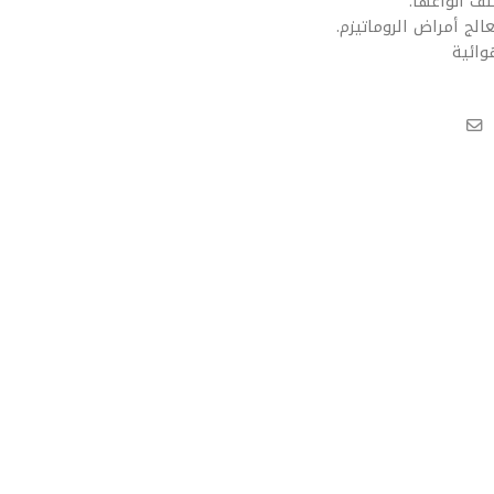
ف أنواعها.
الج أمراض الروماتيزم.
وائية