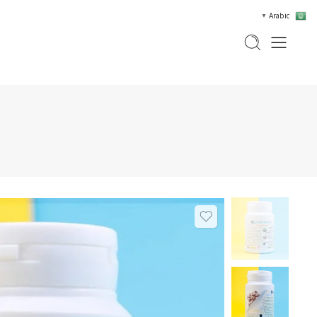
Arabic
▼