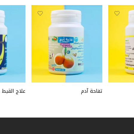
تفاحة آدم
علاج القبط