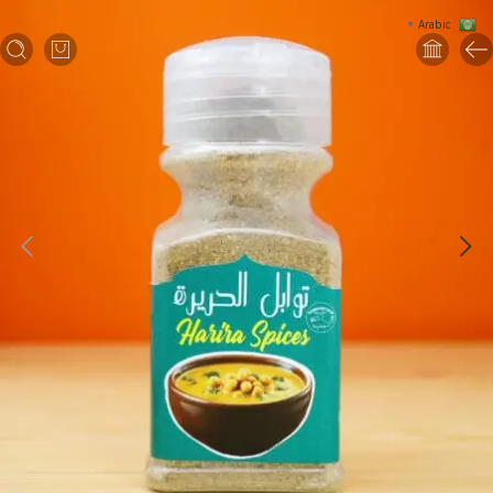
Arabic
▼